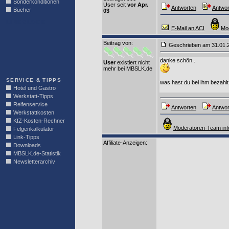
Sonderkonditionen
User seit
vor Apr.
Antworten
Antwor
Bücher
03
LINKBLOCK
E-Mail an ACI
Mo
Beitrag von
:
Geschrieben am 31.01
danke schön..
User
existiert nicht
mehr bei MBSLK.de
SERVICE & TIPPS
was hast du bei ihm bezahl
Hotel und Gastro
Werkstatt-Tipps
Reifenservice
Antworten
Antwor
Werkstattkosten
KfZ-Kosten-Rechner
Moderatoren-Team inf
Felgenkalkulator
Link-Tipps
Affiliate-Anzeigen:
Downloads
MBSLK.de-Statistik
Newsletterarchiv