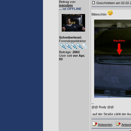
Beitrag von
:
Geschrieben am 02.02
icecubes
... ist OFFLINE
Bitteschön
Schreiberlevel:
Forendoppeldoktor
Beiträge:
2063
User seit
vor Apr.
03
--
@@ Rudy @@
-auf der Straße zählt der Au
Antworten
Antwor