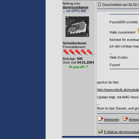
Beitrag von
:
Geschrieben am 02.02
dergrossekaese
... ist OFFLINE
Fussel300 schrieb:
Hallo zusammen!
Könntet Ihr eventue
Schreiberlevel:
ich den Umbau mac
Forenabiturient
--
Viele Grüße,
Beiträge:
945
User seit
04.01.2004
Fussel
guckst du hier:
http://www.mbslk.de/module
Update folgt. mit AMG Heck
--
Bunt ist das Dasein, und gr
Antworten
Antwor
E-Mail an dergrosseka