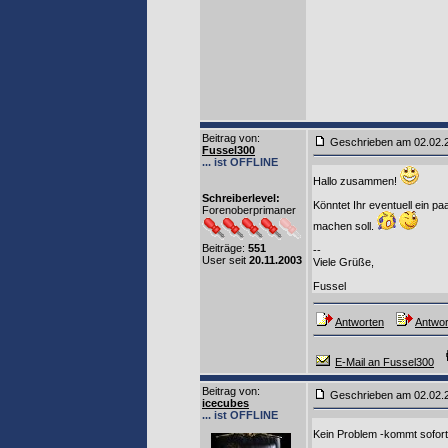
Beitrag von
:
Geschrieben am 02.02
Fussel300
... ist OFFLINE
Hallo zusammen!
Schreiberlevel:
Könntet Ihr eventuell ein 
Forenoberprimaner
machen soll.
Beiträge:
551
--
User seit
20.11.2003
Viele Grüße,
Fussel
Antworten
Antwor
E-Mail an Fussel300
Beitrag von
:
Geschrieben am 02.02
icecubes
... ist OFFLINE
Kein Problem -kommt sofor