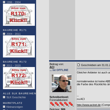
1996 - 2004
BAUREIHE R171
2004 - 2011
BAUREIHE R172
Beitrag von
:
Geschrieben am 31.01
2011 - 2020
ACI
... ist OFFLINE
Gleicher Anbieter ist auch u
normalerweise ist keine ABE
die Farbe des Rücklichts än
ALLE SLK BAUREIHEN
--
Schreiberlevel:
SLK Geschichte
cu ACI
Forenabiturient
---------------------------------
MARKTPLATZ
http://www.acinet.de
(Comput
Kleinanzeigen
Beiträge:
906