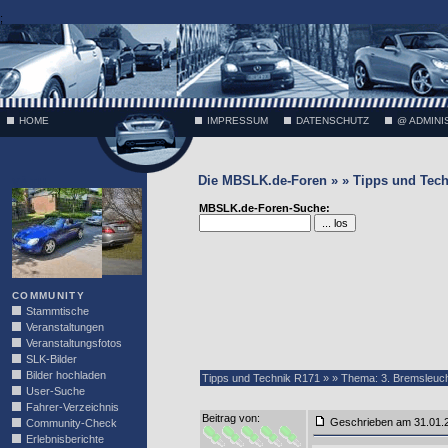
;
HOME
IMPRESSUM
DATENSCHUTZ
@ ADMINI
Die MBSLK.de-Foren » » Tipps und Tech
VÄTH
MBSLK.de-Foren-Suche:
COMMUNITY
Stammtische
Veranstaltungen
Veranstaltungsfotos
SLK-Bilder
Bilder hochladen
Tipps und Technik R171 » » Thema: 3. Bremsleu
User-Suche
Fahrer-Verzeichnis
Beitrag von
:
Geschrieben am 31.01
Community-Check
Erlebnisberichte