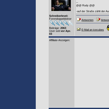
--
@@ Rudy @@
-auf der Straße zählt der Au
Schreiberlevel:
Forendoppeldoktor
Antworten
Antwor
Beiträge:
2063
E-Mail an icecubes
User seit
vor Apr.
03
Affiliate-Anzeigen: