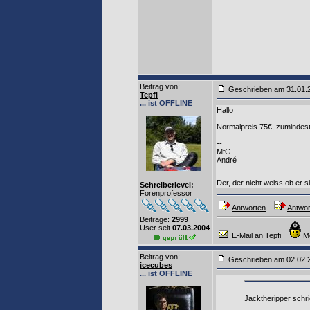
Beitrag von
:
Geschrieben am 31.01
Tepfi
... ist OFFLINE
Hallo
Normalpreis 75€, zumindest
--
MfG
André
Der, der nicht weiss ob er 
Schreiberlevel:
Forenprofessor
Antworten
Antwor
Beiträge:
2999
User seit
07.03.2004
E-Mail an Tepfi
M
Beitrag von
:
Geschrieben am 02.02
icecubes
... ist OFFLINE
Jacktheripper schri