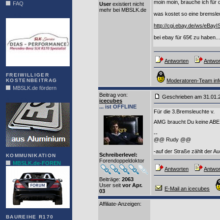
moin moin, brauche ich für
FAQ
User
existiert nicht
mehr bei MBSLK.de
was kostet so eine bremsl
DIAS
http://cgi.ebay.de/ws/eBa
bei ebay für 65€ zu haben...
Antworten
Antwor
FREIWILLIGER
KOSTENBEITRAG
Moderatoren-Team inf
MBSLK.de fördern
Beitrag von
:
Geschrieben am 31.01.
ALFRA
icecubes
... ist OFFLINE
Für die 3.Bremsleuchte v.
AMG braucht Du keine AB
--
@@ Rudy @@
-auf der Straße zählt der Au
Schreiberlevel:
KOMMUNIKATION
Forendoppeldoktor
MBSLK.de-FOREN
Antworten
Antwor
Beiträge:
2063
User seit
vor Apr.
E-Mail an icecubes
03
Affiliate-Anzeigen:
BAUREIHE R170