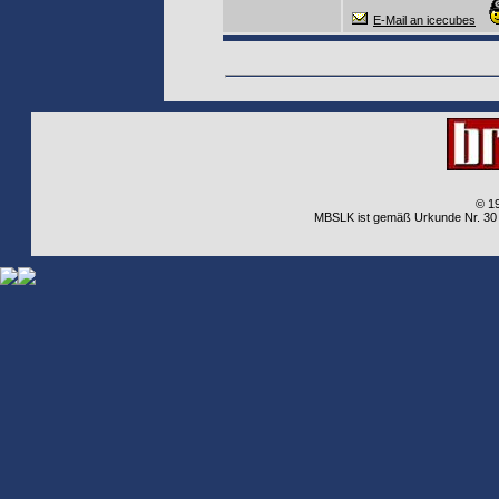
E-Mail an icecubes
© 1
MBSLK ist gemäß Urkunde Nr. 30