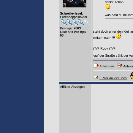
danke schön..
Schreiberlevel:
was hast du bei ih
Forendoppeldoktor
Beiträge:
2063
steht doch unter den Klein
User seit
vor Apr.
03
einfach nach !!!
--
@@ Rudy @@
-auf der Straße zählt der Au
Antworten
Antwor
E-Mail an icecubes
Affiliate-Anzeigen: