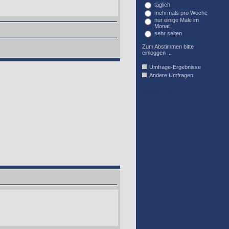
täglich
mehrmals pro Woche
nur einige Male im
Monat
sehr selten
Zum Abstimmen bitte
einloggen ...
Umfrage-Ergebnisse
Andere Umfragen
AFFIL_R_U