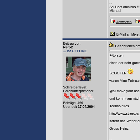
--
Sol lucet omnibus !!!
Michael
Antworten
E-Mail an Mike 
Beitrag von
:
Geschrieben am
Nero2
... ist OFFLINE
@torsten
eines der sehr gute
SCOOTER
waren Mitte Februar 
Schreiberlevel:
Forenunterprimaner
@all move your as
und kommt am nächst
Beiträge:
466
Techno rules
User seit
17.04.2004
http://www.streetpa
sofern das Wetter 
Gruss Heinz
--