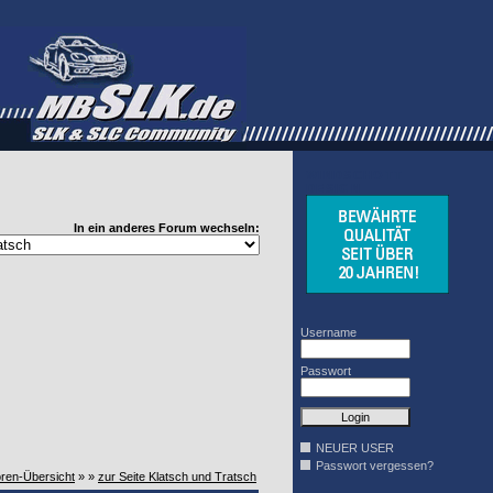
WINDSCHOTT
DESIGN
In ein anderes Forum wechseln:
Username
Passwort
NEUER USER
Passwort vergessen?
oren-Übersicht
» »
zur Seite Klatsch und Tratsch