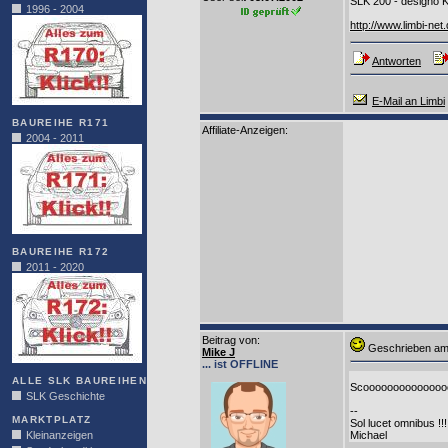
SLK 200 - designo K
1996 - 2004
http://www.limbi-ne
Antworten
E-Mail an Limbi
BAUREIHE R171
Affiliate-Anzeigen:
2004 - 2011
BAUREIHE R172
2011 - 2020
Beitrag von
:
Geschrieben am
Mike J
... ist OFFLINE
ALLE SLK BAUREIHEN
Scoooooooooooooo
SLK Geschichte
--
MARKTPLATZ
Sol lucet omnibus !!!
Kleinanzeigen
Michael