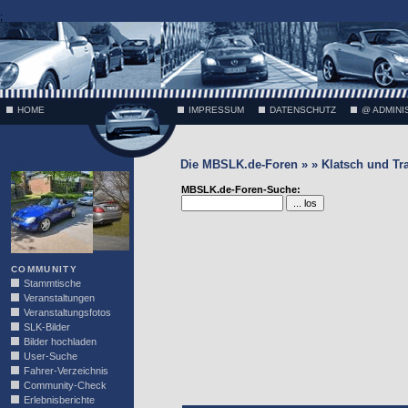
;
HOME
IMPRESSUM
DATENSCHUTZ
@ ADMINI
Die MBSLK.de-Foren » » Klatsch und Tr
VÄTH
MBSLK.de-Foren-Suche:
COMMUNITY
Stammtische
Veranstaltungen
Veranstaltungsfotos
SLK-Bilder
Bilder hochladen
User-Suche
Fahrer-Verzeichnis
Community-Check
Erlebnisberichte