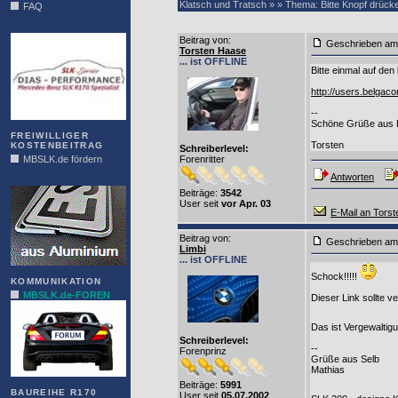
Klatsch und Tratsch » » Thema: Bitte Knopf drück
FAQ
DIAS
Beitrag von
:
Geschrieben am
Torsten Haase
... ist OFFLINE
Bitte einmal auf den
http://users.belgac
--
Schöne Grüße aus
FREIWILLIGER
Torsten
KOSTENBEITRAG
Schreiberlevel:
MBSLK.de fördern
Forenritter
Antworten
ALFRA
Beiträge:
3542
User seit
vor Apr. 03
E-Mail an Tors
Beitrag von
:
Geschrieben am
Limbi
... ist OFFLINE
Schock!!!!!
KOMMUNIKATION
MBSLK.de-FOREN
Dieser Link sollte 
Das ist Vergewalti
Schreiberlevel:
--
Forenprinz
Grüße aus Selb
Mathias
Beiträge:
5991
BAUREIHE R170
User seit
05.07.2002