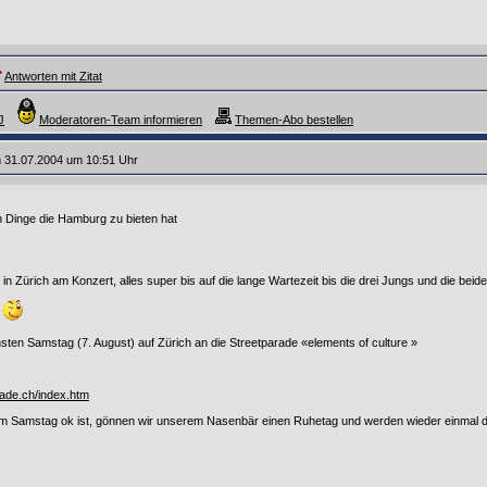
Antworten mit Zitat
J
Moderatoren-Team informieren
Themen-Abo bestellen
 31.07.2004 um 10:51 Uhr
n Dinge die Hamburg zu bieten hat
in Zürich am Konzert, alles super bis auf die lange Wartezeit bis die drei Jungs und die bei
s
en Samstag (7. August) auf Zürich an die Streetparade «elements of culture »
rade.ch/index.htm
am Samstag ok ist, gönnen wir unserem Nasenbär einen Ruhetag und werden wieder einmal