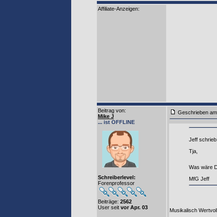
Affiliate-Anzeigen:
Beitrag von
:
Geschrieben am
Mike J
... ist OFFLINE
Jeff schrieb
Tja,
Was wäre D
Schreiberlevel:
MfG Jeff
Forenprofessor
Beiträge:
2562
User seit
vor Apr. 03
Musikalisch Wertvoll