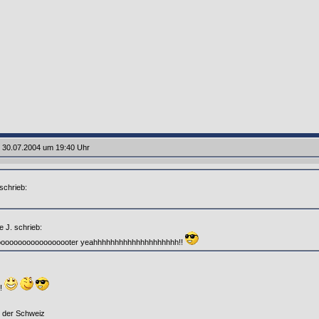
 30.07.2004 um 19:40 Uhr
schrieb:
e J. schrieb:
ooooooooooooooooter yeahhhhhhhhhhhhhhhhhhhh!!
e!
 der Schweiz