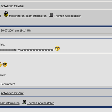
Antworten mit Zitat
J
Moderatoren-Team informieren
Themen-Abo bestellen
 30.07.2004 um 19:14 Uhr
ieb:
oooooooooter yeahhhhhhhhhhhhhhhhhhhh!!
hweiz
n Schwarzen!
Antworten mit Zitat
eam informieren
Themen-Abo bestellen