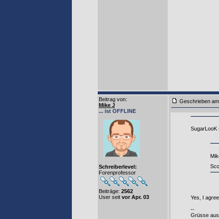
Beitrag von
:
Geschrieben am
Mike J
... ist OFFLINE
SugarLooK 
Mik
Sco
Schreiberlevel:
Forenprofessor
Beiträge:
2562
User seit
vor Apr. 03
Yes, I agre
--
Grüsse aus