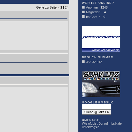
WER IST ONLINE?
Gehe zu Seite: (
1
|
2
)
Anonym :
1248
Mitglieder:
4
Im Chat :
0
XCAR-STYLE
BESUCH NUMMER
35.932.012
DER SCHWARZ
GOOGLE@MBSLK
UMFRAGE
Wie oft bist Du auf mbslk.de
unterwegs?