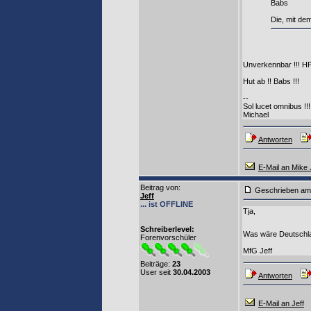
Babs
Die, mit de
Unverkennbar !!! HP
Hut ab !! Babs !!!
--
Sol lucet omnibus !!!
Michael
Antworten
E-Mail an Mike 
Beitrag von
:
Geschrieben am
Jeff
... ist OFFLINE
Tja,
Schreiberlevel:
Was wäre Deutschl
Forenvorschüler
MfG Jeff
Beiträge:
23
User seit
30.04.2003
Antworten
E-Mail an Jeff