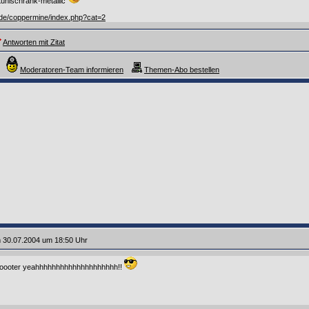
ühlschrank-metallic
t.de/coppermine/index.php?cat=2
Antworten mit Zitat
Moderatoren-Team informieren
Themen-Abo bestellen
 30.07.2004 um 18:50 Uhr
oooter yeahhhhhhhhhhhhhhhhhhhh!!