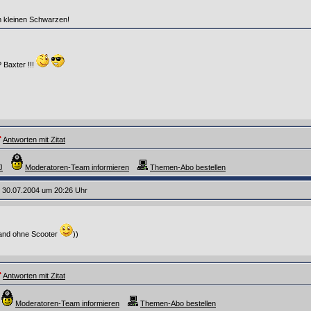
m kleinen Schwarzen!
 Baxter !!!
Antworten mit Zitat
J
Moderatoren-Team informieren
Themen-Abo bestellen
 30.07.2004 um 20:26 Uhr
and ohne Scooter
))
Antworten mit Zitat
Moderatoren-Team informieren
Themen-Abo bestellen