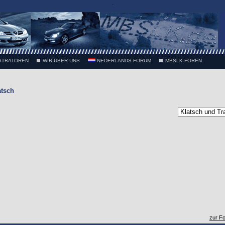
.
STRATOREN
WIR ÜBER UNS
NEDERLANDS FORUM
MBSLK-FOREN
atsch
zur F