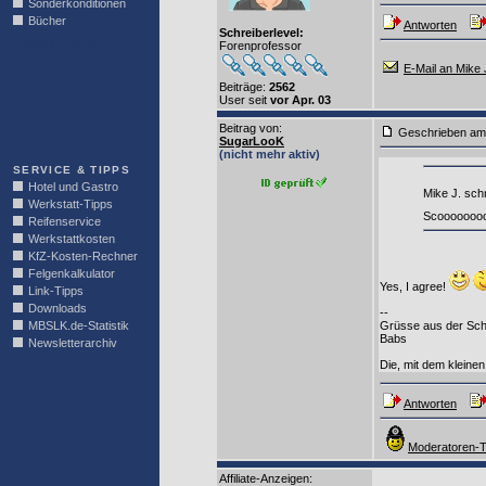
Sonderkonditionen
Bücher
Antworten
Schreiberlevel:
Forenprofessor
LINKBLOCK
E-Mail an Mike 
Beiträge:
2562
User seit
vor Apr. 03
Beitrag von
:
Geschrieben am
SugarLooK
(nicht mehr aktiv)
SERVICE & TIPPS
Hotel und Gastro
Mike J. schr
Werkstatt-Tipps
Scoooooooo
Reifenservice
Werkstattkosten
KfZ-Kosten-Rechner
Felgenkalkulator
Yes, I agree!
Link-Tipps
Downloads
--
Grüsse aus der Sc
MBSLK.de-Statistik
Babs
Newsletterarchiv
Die, mit dem kleine
Antworten
Moderatoren-T
Affiliate-Anzeigen: