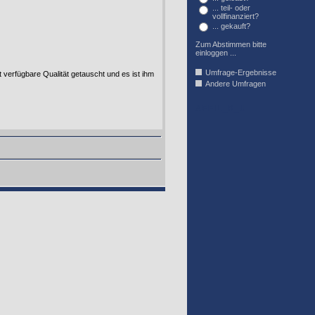
... teil- oder
vollfinanziert?
... gekauft?
Zum Abstimmen bitte
einloggen ...
Umfrage-Ergebnisse
verfügbare Qualität getauscht und es ist ihm
Andere Umfragen
AFFIL_R_U