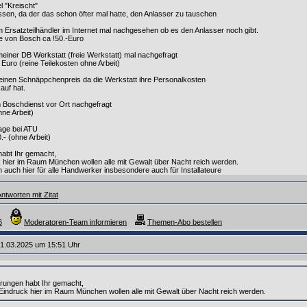
l "Kreischt"
sen, da der das schon öfter mal hatte, den Anlasser zu tauschen
m Ersatzteilhändler im Internet mal nachgesehen ob es den Anlasser noch gibt.
e von Bosch ca !50.-Euro
 meiner DB Werkstatt (freie Werkstatt) mal nachgefragt
 Euro (reine Teilekosten ohne Arbeit)
 einen Schnäppchenpreis da die Werkstatt ihre Personalkosten
auf hat.
m Boschdienst vor Ort nachgefragt
hne Arbeit)
rage bei ATU
.- (ohne Arbeit)
habt Ihr gemacht,
 hier im Raum München wollen alle mit Gewalt über Nacht reich werden.
en auch hier für alle Handwerker insbesondere auch für Installateure
ntworten mit Zitat
6
Moderatoren-Team informieren
Themen-Abo bestellen
1.03.2025 um 15:51 Uhr
rungen habt Ihr gemacht,
Eindruck hier im Raum München wollen alle mit Gewalt über Nacht reich werden.