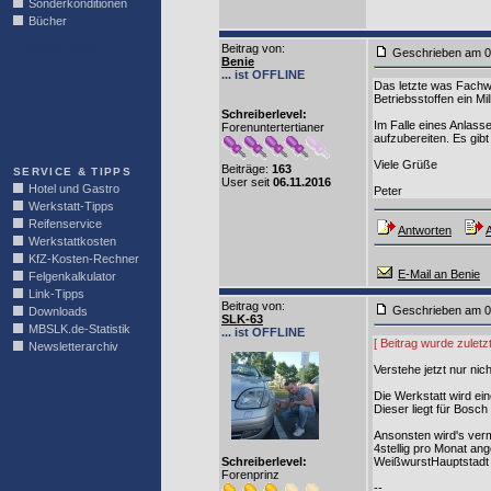
Sonderkonditionen
Bücher
LINKBLOCK
Beitrag von
:
Geschrieben am 0
Benie
... ist OFFLINE
Das letzte was Fachwe
Betriebsstoffen ein Mi
Schreiberlevel:
Im Falle eines Anlasse
Forenuntertertianer
aufzubereiten. Es gi
Viele Grüße
Beiträge:
163
SERVICE & TIPPS
User seit
06.11.2016
Hotel und Gastro
Peter
Werkstatt-Tipps
Reifenservice
Antworten
A
Werkstattkosten
KfZ-Kosten-Rechner
E-Mail an Benie
Felgenkalkulator
Link-Tipps
Beitrag von
:
Geschrieben am 0
Downloads
SLK-63
MBSLK.de-Statistik
... ist OFFLINE
[ Beitrag wurde zulet
Newsletterarchiv
Verstehe jetzt nur ni
Die Werkstatt wird ei
Dieser liegt für Bosc
Ansonsten wird's verm
4stellig pro Monat ang
Schreiberlevel:
WeißwurstHauptstadt 
Forenprinz
--