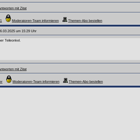
ntworten mit Zitat
11
Moderatoren-Team informieren
Themen-Abo bestellen
6.03.2025 um 15:29 Uhr
er Teileonkel.
ntworten mit Zitat
er
Moderatoren-Team informieren
Themen-Abo bestellen