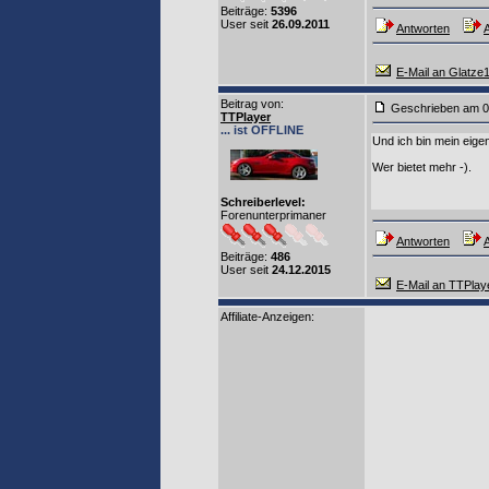
Beiträge:
5396
User seit
26.09.2011
Antworten
A
E-Mail an Glatze
Beitrag von
:
Geschrieben am 0
TTPlayer
... ist OFFLINE
Und ich bin mein eigen
Wer bietet mehr -).
Schreiberlevel:
Forenunterprimaner
Antworten
A
Beiträge:
486
User seit
24.12.2015
E-Mail an TTPlay
Affiliate-Anzeigen: