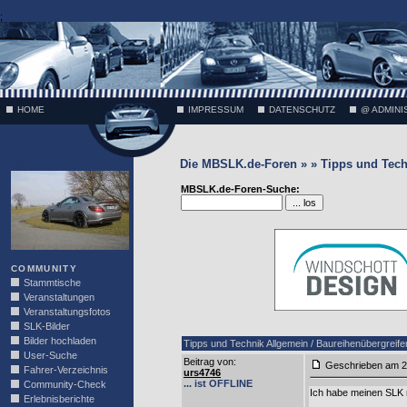
;
HOME
IMPRESSUM
DATENSCHUTZ
@ ADMINI
Die MBSLK.de-Foren » » Tipps und Tech
VÄTH
MBSLK.de-Foren-Suche:
COMMUNITY
Stammtische
Veranstaltungen
Veranstaltungsfotos
SLK-Bilder
Bilder hochladen
Tipps und Technik Allgemein / Baureihenübergreife
User-Suche
Beitrag von
:
Geschrieben am 2
Fahrer-Verzeichnis
urs4746
... ist OFFLINE
Community-Check
Ich habe meinen SLK 
Erlebnisberichte