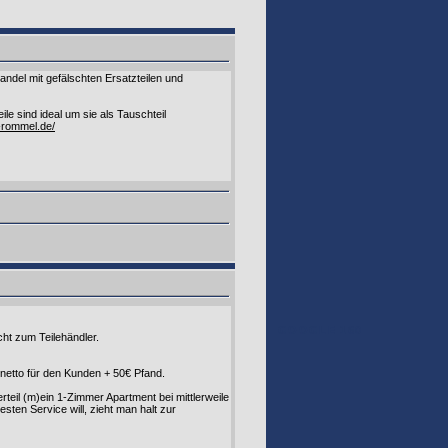
ndel mit gefälschten Ersatzteilen und
le sind ideal um sie als Tauschteil
r-rommel.de/
GOOGLE 160
ht zum Teilehändler.
 netto für den Kunden + 50€ Pfand.
teil (m)ein 1-Zimmer Apartment bei mittlerweile
sten Service will, zieht man halt zur