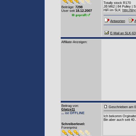
Totally stock R170
JB M62 | 84 Pulley |
Beiträge:
7298
HiFi im SLK:
http://tin
User seit
18.12.2007
Antworten
A
E-Mail an SLK-63
Affiliate-Anzeigen:
Beitrag von
:
Geschrieben am 0
Glatze11
... ist OFFLINE
Ich bekomm Orginaltei
Bin aber auch seit 40
Schreiberlevel:
Forenprinz