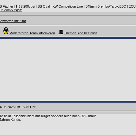
 SS Fächer | HJS 200cpsi | SS Oval | KW Competition Line | 345mm Brembo/Tarox/EBC | ECU
yurl.com/k7sjhjz
ntworten mit Zitat
Moderatoren-Team informieren
Themen-Abo bestellen
6.03.2025 um 13:46 Uhr
le beim Teileonkel nicht nur billiger sondern auch noch 30% drauf.
 Jahren Kunde.