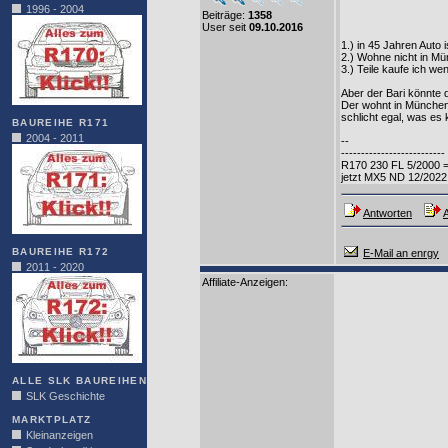
1996 - 2004
Beiträge:
1358
User seit
09.10.2016
1.) in 45 Jahren Auto 
2.) Wohne nicht in M
3.) Teile kaufe ich we
Aber der Bari könnte
Der wohnt in München 
schlicht egal, was es 
BAUREIHE R171
2004 - 2011
--
--------------------------
R170 230 FL 5/2000 =
jetzt MX5 ND 12/2022
Antworten
A
BAUREIHE R172
E-Mail an enrgy
2011 - 2020
Affiliate-Anzeigen:
ALLE SLK BAUREIHEN
SLK Geschichte
MARKTPLATZ
Kleinanzeigen