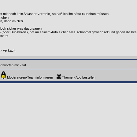
ist mir noch kein Anlasser verreckt, so daß ich ihn hätte tauschen müssen
ünchen
nn, dann im Netz.
 doch sicher was dazu sagen.
(oder Dunstkreis), hat an seinem Auto sicher alles schonmal gewechselt und gegen die best 
kostet.
> verkauft
ntworten mit Zitat
Moderatoren-Team informieren
Themen-Abo bestellen