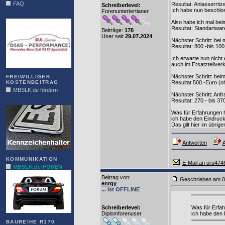
FAQ
Resultat: Anlasserritze
Schreiberlevel:
Ich habe nun beschlos
Forenuntertertianer
DIAS
Also habe ich mal bei
Resultat: Standartwar
Beiträge:
178
User seit
29.07.2024
Nächster Schritt: bei
Resultat: 800.-bis 100
Ich erwarte nun nicht
auch im Ersatzteilverk
Nächster Schritt: bei
FREIWILLIGER
KOSTENBEITRAG
Resultat 500.-Euro (o
MBSLK.de fördern
Nächster Schritt: Anf
Resultat: 270.- bis 370
ALFRA
Was für Erfahrungen 
ich habe den Eindruck
Das gilt hier im übrig
Antworten
A
KOMMUNIKATION
E-Mail an urs474
MBSLK.de-FOREN
Beitrag von
:
Geschrieben am 0
enrgy
... ist OFFLINE
Schreiberlevel:
Was für Erfah
Diplomforenuser
ich habe den 
BAUREIHE R170