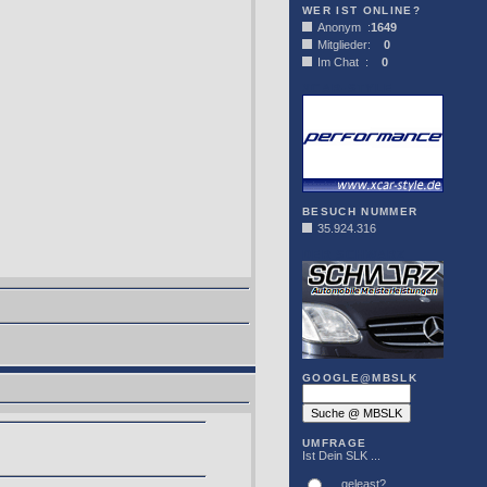
WER IST ONLINE?
Anonym :
1649
Mitglieder:
0
Im Chat :
0
XCAR-STYLE
BESUCH NUMMER
35.924.316
DER SCHWARZ
GOOGLE@MBSLK
UMFRAGE
Ist Dein SLK ...
... geleast?