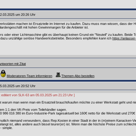
2.03.2025 um 20:26 Uhr
rkstätten machen ist Ersatzteile im Internet zu kaufen. Dazu muss man wissen, dass der Ha
lliardengeschäft mit hohen Gewinnmargen für die Anbieter ist.
rs oder einer Lichtmaschine gibt es überhaupt keinen Grund ein "Neuteil" zu kaufen. Beide Tei
bt dazu unzählige seriöse Handwerksbetriebe. Besonders empfehlen kann ich
https://anlasse
ntworten mit Zitat
Moderatoren-Team informieren
Themen-Abo bestellen
5.03.2025 um 20:52 Uhr
zt editiert von SLK-63 am 05.03.2025 um 21:23 Uhr ]
cht warum man wenn man ein Ersatzteil braucht/kaufen möchte zu einer Werkstatt geht und nic
nem 1:1 den VK-Preis vom Teilehändler sagen.
h 0 986 016 380 im Euro-Industrie-Park tagesaktuell bei 160€ netto für die Werkstatt und 270€
utlich niemand verwundern, dass Rep.Kosten in einer Stadt in der in (m)einem Kanacken-Vier
elangt ist, alles andere auch bissel teurer(er) ist. Wenn man die höchste Preise zum schlechte
- simple.