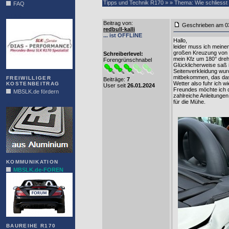
Tipps und Technik R170 » » Thema: Wie schliesst 
FAQ
DIAS
Beitrag von
:
Geschrieben am 0
redbull-kalli
... ist OFFLINE
Hallo,
leider muss ich mein
großen Kreuzung von 
Schreiberlevel:
mein Kfz um 180° dreh
Forengrünschnabel
Glücklicherweise saß i
Seitenverkleidung wur
mitbekommen, das das 
FREIWILLIGER
Beiträge:
7
Wetter also fuhr ich w
KOSTENBEITRAG
User seit
26.01.2024
Freundes möchte ich da
MBSLK.de fördern
zahlreiche Anleitunge
für die Mühe.
ALFRA
KOMMUNIKATION
MBSLK.de-FOREN
BAUREIHE R170