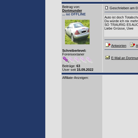
Beitrag von
:
Geschrieben am 0
Dortmunder
... ist OFFLINE
Auto ist doch Totalsc
Da würde ich nix meh
SO TRAURIG ES AUC
Liebe Grüsse, Uwe
Antworten
A
Schreiberlevel:
Forensextaner
E-Mail an Dortmu
Beiträge:
63
User seit
15.09.2022
Affiliate-Anzeigen: