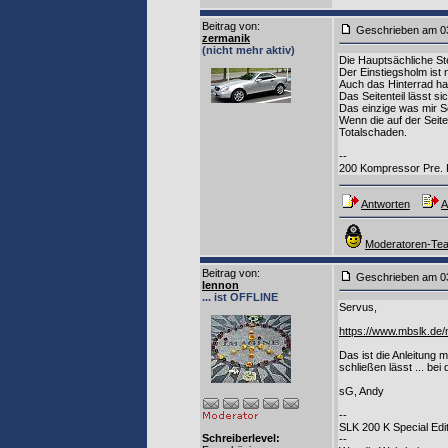
Beitrag von
:
Geschrieben am 0
zermanik
(nicht mehr aktiv)
Die Hauptsächliche Ste
Der Einstiegsholm ist n
Auch das Hinterrad ha
Das Seitenteil lässt s
Das einzige was mir So
Wenn die auf der Seit
Totalschaden.
--
200 Kompressor Pre. FL
Antworten
A
Moderatoren-Tea
Beitrag von
:
Geschrieben am 0
lennon
... ist OFFLINE
Servus,
https://www.mbslk.de
Das ist die Anleitung 
schließen lässt ... be
sG, Andy
--
SLK 200 K Special Edi
Schreiberlevel:
--