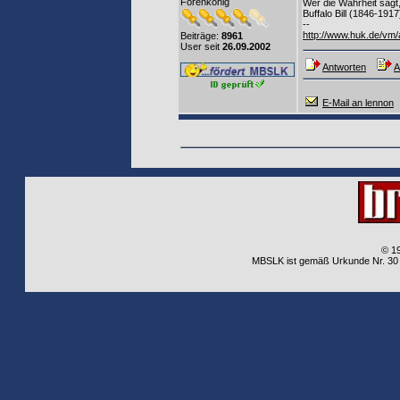
Forenkönig
Wer die Wahrheit sagt,
Buffalo Bill (1846-1917
--
http://www.huk.de/vm
Beiträge:
8961
User seit
26.09.2002
Antworten
A
E-Mail an lennon
© 1
MBSLK ist gemäß Urkunde Nr. 30