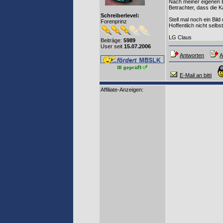
Nach meiner eigenen Er
Betrachter, dass die 
Schreiberlevel:
Stell mal noch ein Bil
Forenprinz
Hoffentlich nicht selb
LG Claus
Beiträge:
5989
User seit
15.07.2006
Antworten
A
E-Mail an bitti
Affiliate-Anzeigen: