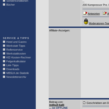
Sonderkonditionen
--
Bücher
200 Kompressor Pre. FL
LINKBLOCK
Antworten
A
Moderatoren-Tea
Affiliate-Anzeigen:
SERVICE & TIPPS
Hotel und Gastro
Werkstatt-Tipps
Reifenservice
Werkstattkosten
KfZ-Kosten-Rechner
Felgenkalkulator
Link-Tipps
Downloads
MBSLK.de-Statistik
Newsletterarchiv
Beitrag von
:
Geschrieben am 0
redbull-kalli
... ist OFFLINE