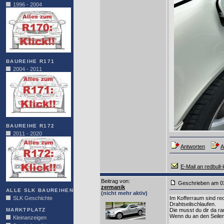
1996 - 2004
BAUREIHE R171
2004 - 2011
BAUREIHE R172
2011 - 2020
Antworten
A
E-Mail an redbull-k
Beitrag von
:
Geschrieben am 0
zermanik
ALLE SLK BAUREIHEN
(nicht mehr aktiv)
SLK Geschichte
Im Kofferraum sind re
Drahtseilschlaufen.
MARKTPLATZ
Die musst du dir da ra
Wenn du an den Seile
Kleinanzeigen