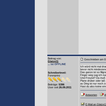
Beitrag von
:
Geschrieben am 0
Glatze11
... ist OFFLINE
Ich würd nicht mal d
bevor nicht mindesten
Das ganze ist so filig
Schreiberlevel:
Finger weg sag ich nur
Forenprinz
Und Freund? Da muß s
Plane drüber oder laß
as Ding ist nur noch z
Beiträge:
5396
Hast du also keine em
User seit
26.09.2011
Antworten
A
E-Mail an Glatze1