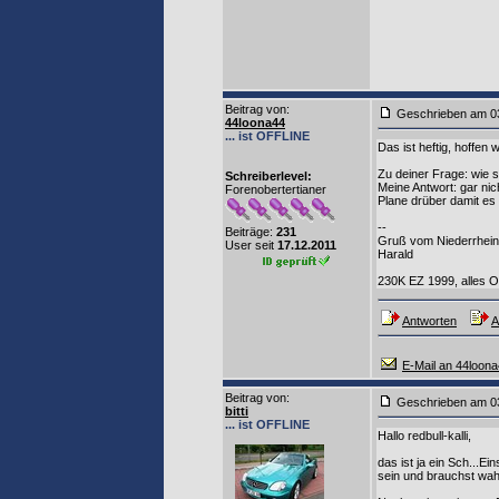
Beitrag von
:
Geschrieben am 0
44loona44
... ist OFFLINE
Das ist heftig, hoffen
Zu deiner Frage: wie 
Schreiberlevel:
Meine Antwort: gar ni
Forenobertertianer
Plane drüber damit es n
--
Beiträge:
231
Gruß vom Niederrhein
User seit
17.12.2011
Harald
230K EZ 1999, alles O
Antworten
A
E-Mail an 44loon
Beitrag von
:
Geschrieben am 0
bitti
... ist OFFLINE
Hallo redbull-kalli,
das ist ja ein Sch...E
sein und brauchst wahr