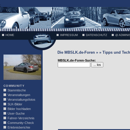
;
HOME
IMPRESSUM
DATENSCHUTZ
@ ADMINI
Die MBSLK.de-Foren » » Tipps und Tech
VÄTH
MBSLK.de-Foren-Suche:
COMMUNITY
Stammtische
Veranstaltungen
Veranstaltungsfotos
SLK-Bilder
Bilder hochladen
User-Suche
Fahrer-Verzeichnis
Community-Check
Erlebnisberichte