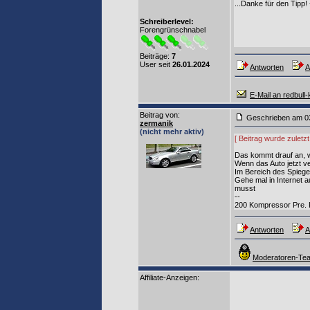
...Danke für den Tip
Schreiberlevel:
Forengrünschnabel
Beiträge:
7
User seit
26.01.2024
Antworten
A
E-Mail an redbull-k
Beitrag von
:
Geschrieben am 0
zermanik
(nicht mehr aktiv)
[ Beitrag wurde zuletz
Das kommt drauf an, w
Wenn das Auto jetzt ver
Im Bereich des Spiege
Gehe mal in Internet a
musst
--
200 Kompressor Pre. FL
Antworten
A
Moderatoren-Tea
Affiliate-Anzeigen: