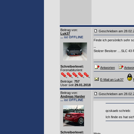
Beitrag von
:
Geschrieben am 28.02
Luk37
... ist OFFLINE
Finde ich persönlich sehr sc
--
Stolzer Besitzer ....SLC 43 
Schreiberlevel:
Antworten
Antwor
Forenabiturient
E-Mail an Luk37
Beiträge:
757
User seit
29.01.2018
Beitrag von
:
Geschrieben am 28.02
Andreas Harder
... ist OFFLINE
qcskaeb schrieb:
Ich finde es hat si
Schreiberlevel:
Moin,