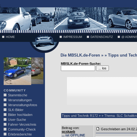
;
HOME
IMPRESSUM
DATENSCHUTZ
@ ADMINI
Die MBSLK.de-Foren » » Tipps und Tech
VÄTH
MBSLK.de-Foren-Suche:
COMMUNITY
Stammtische
Veranstaltungen
Veranstaltungsfotos
SLK-Bilder
Bilder hochladen
Tipps und Technik R172 » » Thema: SLC Schaltkn
User-Suche
Fahrer-Verzeichnis
Beitrag von
:
Geschrieben am 24.02
Community-Check
qcskaeb
Erlebnisberichte
... ist OFFLINE