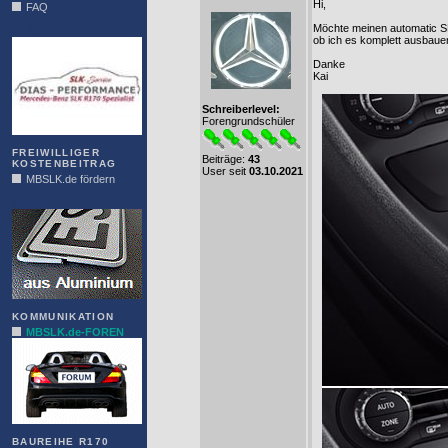
Hi,
FAQ
Möchte meinen automatic SL
DIAS
ob ich es komplett ausbaue
Danke
Kai
Schreiberlevel:
Forengrundschüler
FREIWILLIGER
Beiträge:
43
KOSTENBEITRAG
User seit
03.10.2021
MBSLK.de fördern
ALFRA
KOMMUNIKATION
MBSLK.de-FOREN
BAUREIHE R170