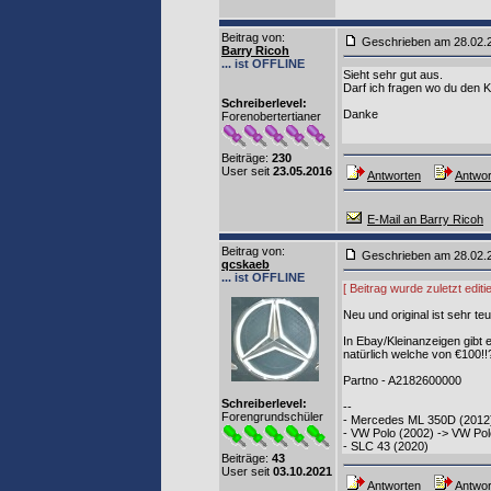
Beitrag von
:
Geschrieben am 28.02.
Barry Ricoh
... ist OFFLINE
Sieht sehr gut aus.
Darf ich fragen wo du den
Schreiberlevel:
Danke
Forenobertertianer
Beiträge:
230
User seit
23.05.2016
Antworten
Antwor
E-Mail an Barry Ricoh
Beitrag von
:
Geschrieben am 28.02
qcskaeb
... ist OFFLINE
[ Beitrag wurde zuletzt edi
Neu und original ist sehr t
In Ebay/Kleinanzeigen gibt
natürlich welche von €100!!
Partno - A2182600000
Schreiberlevel:
--
Forengrundschüler
- Mercedes ML 350D (2012
- VW Polo (2002) -> VW Pol
- SLC 43 (2020)
Beiträge:
43
User seit
03.10.2021
Antworten
Antwor