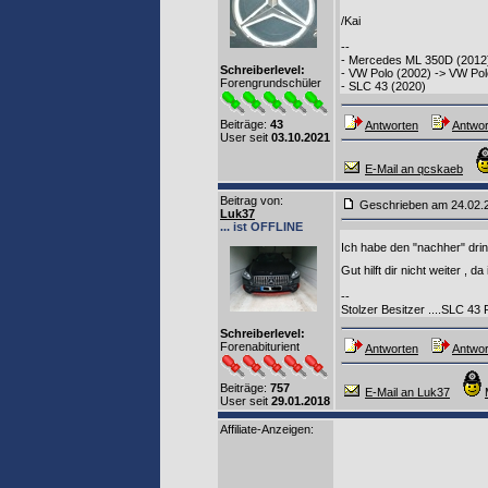
/Kai
--
- Mercedes ML 350D (2012
Schreiberlevel:
- VW Polo (2002) -> VW Pol
Forengrundschüler
- SLC 43 (2020)
Beiträge:
43
Antworten
Antwor
User seit
03.10.2021
E-Mail an qcskaeb
Beitrag von
:
Geschrieben am 24.02
Luk37
... ist OFFLINE
Ich habe den "nachher" drin 
Gut hilft dir nicht weiter ,
--
Stolzer Besitzer ....SLC 43 
Schreiberlevel:
Forenabiturient
Antworten
Antwor
Beiträge:
757
E-Mail an Luk37
User seit
29.01.2018
Affiliate-Anzeigen: