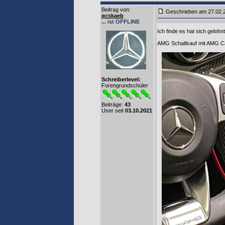
Beitrag von
:
Geschrieben am 27.02
qcskaeb
... ist OFFLINE
Ich finde es hat sich gelohn
AMG Schaltkauf mit AMG C
Schreiberlevel:
Forengrundschüler
Beiträge:
43
User seit
03.10.2021