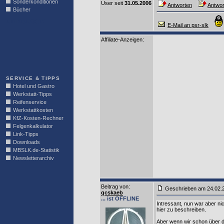
Sonderkonditionen
User seit
31.05.2006
Antworten
Antwor
Bücher
LINKBLOCK
E-Mail an psr-slk
Affiliate-Anzeigen:
SERVICE & TIPPS
Hotel und Gastro
Werkstatt-Tipps
Reifenservice
Werkstattkosten
KfZ-Kosten-Rechner
Felgenkalkulator
Link-Tipps
Downloads
MBSLK.de-Statistik
Newsletterarchiv
Beitrag von
:
Geschrieben am 24.02
qcskaeb
... ist OFFLINE
Intressant, nun war aber ni
hier zu beschreiben.
Aber wenn wir schon über d