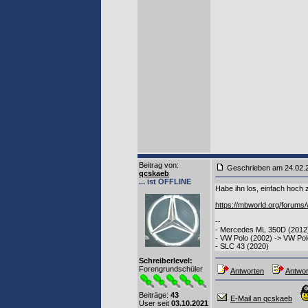
Beitrag von
:
Geschrieben am 24.02
qcskaeb
... ist OFFLINE
Habe ihn los, einfach hoch z
https://mbworld.org/forums
--
- Mercedes ML 350D (2012
- VW Polo (2002) -> VW Pol
- SLC 43 (2020)
Schreiberlevel:
Forengrundschüler
Antworten
Antwor
Beiträge:
43
E-Mail an qcskaeb
User seit
03.10.2021