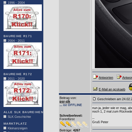
1996 - 2004
BAUREIHE R171
2004 - 2011
BAUREIHE R172
Antworten
Antwor
2011 - 2020
E-Mail an qcskaeb
Beitrag von
:
Geschrieben am 24.02
psr-slk
... ist OFFLINE
nun ja, jeder wie er mag, a
noch 1, 2 mal zum Rückwärt
ALLE SLK BAUREIHEN
Schreiberlevel:
SLK Geschichte
--
Forenfürst
Gruß Peter
MARKTPLATZ
Kleinanzeigen
Beiträge:
4267