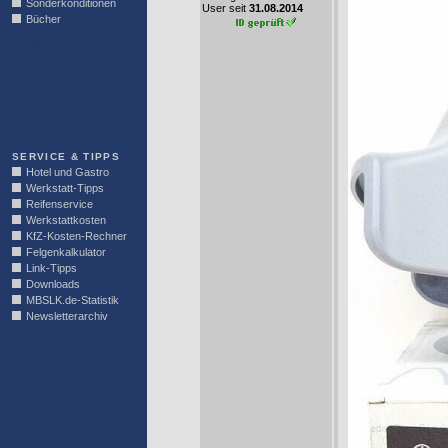
Sonderkonditionen
User seit
31.08.2014
Bücher
LINKBLOCK
SERVICE & TIPPS
Hotel und Gastro
Werkstatt-Tipps
Reifenservice
Werkstattkosten
KfZ-Kosten-Rechner
Felgenkalkulator
Link-Tipps
Downloads
MBSLK.de-Statistik
Newsletterarchiv