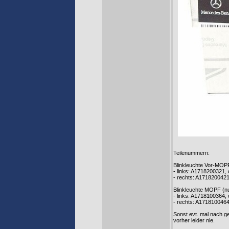
Teilenummern:
Blinkleuchte Vor-MOPF 
- links: A1718200321,
- rechts: A171820042
Blinkleuchte MOPF (nu
- links: A1718100364,
- rechts: A1718100464
Sonst evt. mal nach g
vorher leider nie.