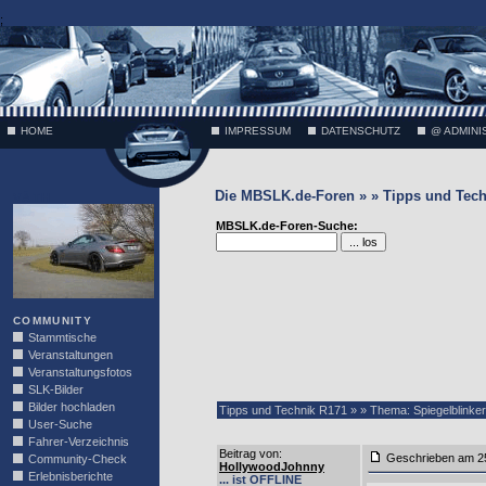
;
HOME
IMPRESSUM
DATENSCHUTZ
@ ADMINI
Die MBSLK.de-Foren » » Tipps und Tech
VÄTH
MBSLK.de-Foren-Suche:
COMMUNITY
Stammtische
Veranstaltungen
Veranstaltungsfotos
SLK-Bilder
Bilder hochladen
Tipps und Technik R171 » » Thema: Spiegelblinker
User-Suche
Fahrer-Verzeichnis
Beitrag von
:
Geschrieben am 2
Community-Check
HollywoodJohnny
Erlebnisberichte
... ist OFFLINE