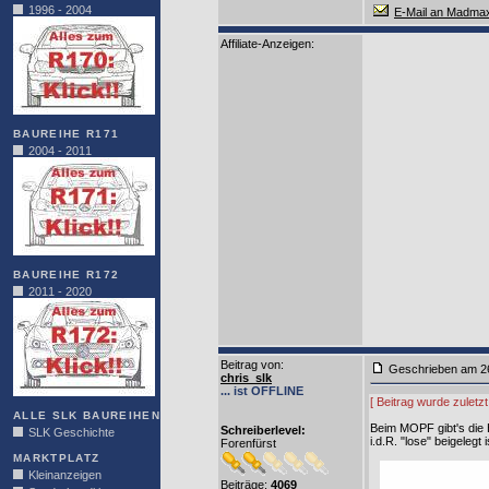
1996 - 2004
E-Mail an Madma
Affiliate-Anzeigen:
BAUREIHE R171
2004 - 2011
BAUREIHE R172
2011 - 2020
Beitrag von
:
Geschrieben am 2
chris_slk
... ist OFFLINE
[ Beitrag wurde zuletz
ALLE SLK BAUREIHEN
Beim MOPF gibt's die 
Schreiberlevel:
SLK Geschichte
i.d.R. "lose" beigelegt i
Forenfürst
MARKTPLATZ
Kleinanzeigen
Beiträge:
4069