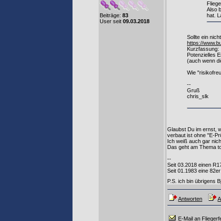
Fliege
Also 
Beiträge:
83
hat. L
User seit
09.03.2018
Sollte ein nic
https://www.b
Kurzfassung:
Potenzielles 
(auch wenn die
Wie "risikofre
--
Gruß
chris_slk
Glaubst Du im ernst, 
verbaut ist ohne "E-P
Ich weiß auch gar nich
Das geht am Thema tota
--
Seit 03.2018 einen R
Seit 01.1983 eine 8
P.S. ich bin übrigens 
Antworten
A
E-Mail an Fliegerf