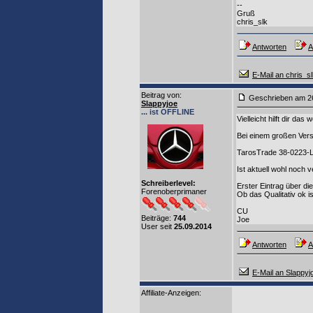
--
Gruß
chris_slk
Antworten
A
E-Mail an chris_s
Beitrag von
:
Geschrieben am 2
Slappyjoe
... ist OFFLINE
Vielleicht hilft dir das w
Bei einem großen Vers
TarosTrade 38-0223-L-
Ist aktuell wohl noch v
Schreiberlevel:
Erster Eintrag über d
Forenoberprimaner
Ob das Qualitativ ok i
CU
Beiträge:
744
Joe
User seit
25.09.2014
Antworten
A
E-Mail an Slappyj
Affiliate-Anzeigen: