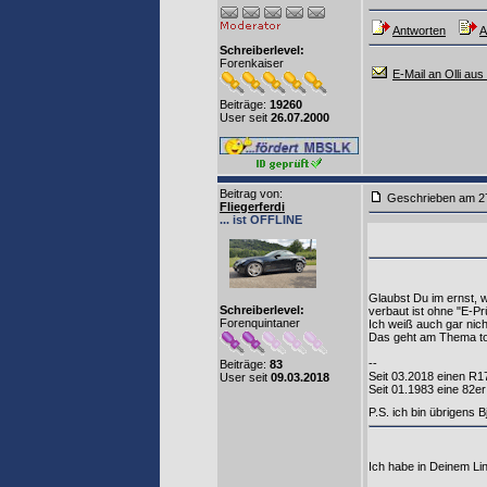
Antworten
A
Schreiberlevel:
Forenkaiser
E-Mail an Olli aus
Beiträge:
19260
User seit
26.07.2000
Beitrag von
:
Geschrieben am 2
Fliegerferdi
... ist OFFLINE
Glaubst Du im ernst, 
Schreiberlevel:
verbaut ist ohne "E-P
Forenquintaner
Ich weiß auch gar nich
Das geht am Thema tota
--
Beiträge:
83
Seit 03.2018 einen R
User seit
09.03.2018
Seit 01.1983 eine 8
P.S. ich bin übrigens 
Ich habe in Deinem Li