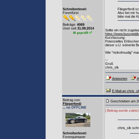
Schreiberlevel:
Fliegerferdi sc
Forenfürst
Also bei mir 
bitte mal die K
Beiträge:
4069
User seit
31.08.2014
Sollte ein nicht zugel
https://www.bussgeldk
Kurzfassung:
Potenzielles Erlösche
dieser u.U. keinerlei 
Wie "risikofreudig" man
--
Gruß
chris_slk
Antworten
A
E-Mail an chris_s
Beitrag von
:
Geschrieben am 2
Fliegerferdi
... ist OFFLINE
[ Beitrag wurde zuletz
chris_slk schr
Schreiberlevel:
Forenquintaner