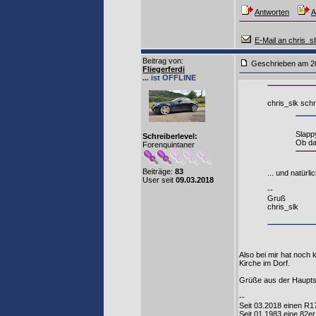
Antworten
A
E-Mail an chris_s
Beitrag von
:
Geschrieben am 2
Fliegerferdi
... ist OFFLINE
chris_slk schr
Slapp
Schreiberlevel:
Ob das
Forenquintaner
Beiträge:
83
... und natür
User seit
09.03.2018
--
Gruß
chris_slk
Also bei mir hat noch 
Kirche im Dorf.
Grüße aus der Hauptst
--
Seit 03.2018 einen R
Seit 01.1983 eine 8