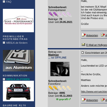
Hallo,
FAQ
bei meinem SLK Mopf is
Schreiberlevel:
DIAS
Ist der mit Glühlampe
Forenquintaner
Ich habe mal einwenig 
Und auch kaum zu fin
Und die Preise erst.
Beiträge:
78
User seit
24.05.2021
Grüße
Antworten
A
FREIWILLIGER
KOSTENBEITRAG
MBSLK.de fördern
E-Mail an Hollyw
ALFRA
Beitrag von
:
Geschrieben am 2
Madmax
... ist OFFLINE
Hallo,
Leuchtmittel ist LED u
--
Herzliche Grüße,
KOMMUNIKATION
MBSLK.de-FOREN
Matthias
Schreiberlevel:
Forenfürst
Anders sein möchte jed
http://www.verrueckte
Beiträge:
4995
User seit
05.11.2003
Antworten
A
BAUREIHE R170