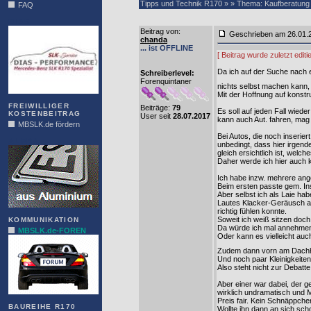
Tipps und Technik R170 » » Thema: Kaufberatung 
FAQ
DIAS
Beitrag von
:
Geschrieben am 26.01
chanda
... ist OFFLINE
[ Beitrag wurde zuletzt edi
Da ich auf der Suche nach 
Schreiberlevel:
Forenquintaner
nichts selbst machen kann,
Mit der Hoffnung auf konstr
FREIWILLIGER
Beiträge:
79
Es soll auf jeden Fall wied
KOSTENBEITRAG
User seit
28.07.2017
kann auch Aut. fahren, mag 
MBSLK.de fördern
Bei Autos, die noch inserier
ALFRA
unbedingt, dass hier irgende
gleich ersichtlich ist, welche
Daher werde ich hier auch ke
Ich habe inzw. mehrere ang
Beim ersten passte gem. Ins
Aber selbst ich als Laie hab
Lautes Klacker-Geräusch am
richtig fühlen konnte.
Soweit ich weiß sitzen doch 
KOMMUNIKATION
Da würde ich mal annehmen,
MBSLK.de-FOREN
Oder kann es vielleicht auch
Zudem dann vorn am Dachh
Und noch paar Kleinigkeiten,
Also steht nicht zur Debatte.
Aber einer war dabei, der g
wirklich undramatisch und M
Preis fair. Kein Schnäppchen,
BAUREIHE R170
Wollte ihn dann an sich sc