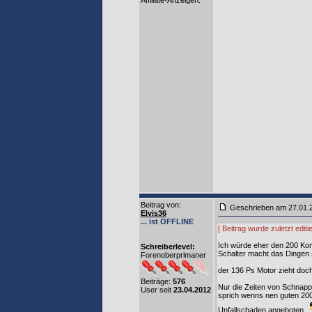
Affiliate-Anzeigen:
Beitrag von
:
Geschrieben am 27.01.
Elvis36
... ist OFFLINE
[ Beitrag wurde zuletzt edit
Ich würde eher den 200 Kom
Schreiberlevel:
Schalter macht das Dingen so
Forenoberprimaner
der 136 Ps Motor zieht doch 
Beiträge:
576
Nur die Zeiten von Schnappe
User seit
23.04.2012
sprich wenns nen guten 200K 
Unfallschaden angeboten..