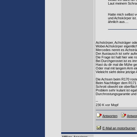
Laut meinem Schrau
Hatte mich selbst 
und Achskörper ist.
ähnlich aus....
Achskörper, Achsträger ode
Wobei Achskörper eigentlich 
Mercedes nennt es Achstr
Der Austausch ist sehr aufw
Die Frage ist halt hier wie 
Bei Durchgerostet ist es imm
Hast du dir mal die Mühe g
Oder mal mit langem Arm ein
Vieleicht sieht deine jetzi
Die Achsen beim R170 roste
Beim Nachfolger dem R171 i
Schrott obwohl sie oberflä
Problem sehr kulant ist ega
Durchrostungsgarantie und 
--
230 K vor Mopf
Antworten
Antwor
E-Mail an motorburner