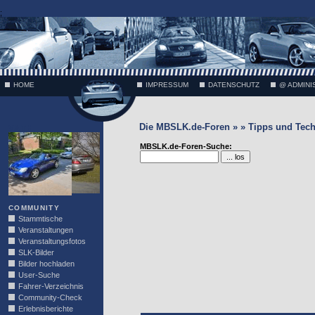
;
HOME
IMPRESSUM
DATENSCHUTZ
@ ADMINI
Die MBSLK.de-Foren » » Tipps und Tech
VÄTH
MBSLK.de-Foren-Suche:
COMMUNITY
Stammtische
Veranstaltungen
Veranstaltungsfotos
SLK-Bilder
Bilder hochladen
User-Suche
Fahrer-Verzeichnis
Community-Check
Erlebnisberichte