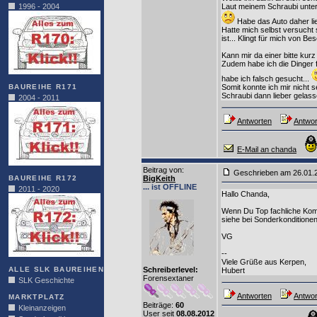
1996 - 2004
Laut meinem Schraubi unter
Habe das Auto daher lie
Hatte mich selbst versucht
ist... Klingt für mich von B
Kann mir da einer bitte kur
Zudem habe ich die Dinger f
habe ich falsch gesucht...
BAUREIHE R171
Somit konnte ich mir nicht
Schraubi dann lieber gelassen
2004 - 2011
Antworten
Antwor
E-Mail an chanda
Beitrag von
:
Geschrieben am 26.01
BAUREIHE R172
BigKeith
... ist OFFLINE
2011 - 2020
Hallo Chanda,
Wenn Du Top fachliche Komp
siehe bei Sonderkonditionen
VG
--
Viele Grüße aus Kerpen,
ALLE SLK BAUREIHEN
Schreiberlevel:
Hubert
Forensextaner
SLK Geschichte
Antworten
Antwor
MARKTPLATZ
Beiträge:
60
Kleinanzeigen
User seit
08.08.2012