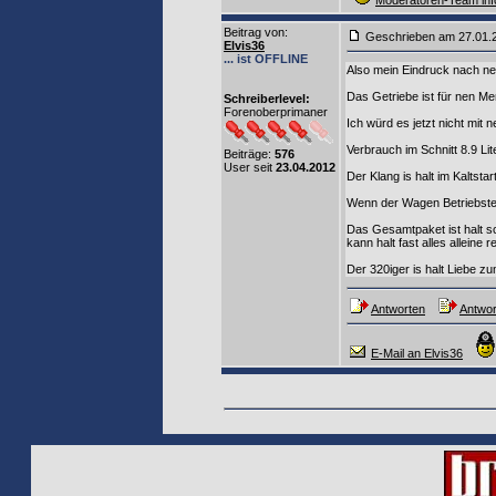
Moderatoren-Team inf
Beitrag von
:
Geschrieben am 27.01
Elvis36
... ist OFFLINE
Also mein Eindruck nach ne
Das Getriebe ist für nen Me
Schreiberlevel:
Forenoberprimaner
Ich würd es jetzt nicht mit
Verbrauch im Schnitt 8.9 Lite
Beiträge:
576
User seit
23.04.2012
Der Klang is halt im Kaltstart
Wenn der Wagen Betriebste
Das Gesamtpaket ist halt s
kann halt fast alles alleine r
Der 320iger is halt Liebe z
Antworten
Antwor
E-Mail an Elvis36