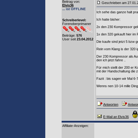
Beitrag von
:
Geschrieben am 27.01
Elvis36
... ist OFFLINE
Ich sehe das ganze halt pra
Ich hatte bisher:
Schreiberlevel:
Forenoberprimaner
2x den 230 Kompressor geka
1x den 320 gekauft hier im 
Beiträge:
576
User seit
23.04.2012
Die kaufe sind jetzt 5 bzw g
Rein vom Klang is der 320 ig
Der 230 Kompressor als Aut
den ich jetzt fahre ..
Für mich stellt der 200 er K
mit der Handschaltung die zi
Fazit : bis sagen wir Mal 6-
Wenns nen 10-14 mille Ding
Antworten
Antwor
E-Mail an Elvis36
Affiliate-Anzeigen: