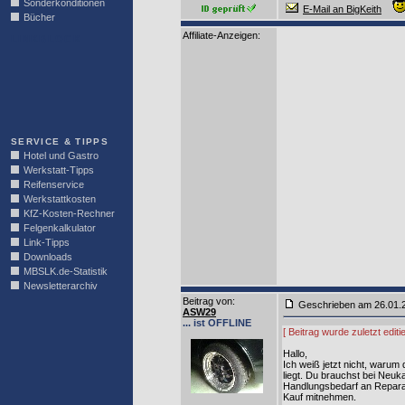
Sonderkonditionen
E-Mail an BigKeith
Bücher
Affiliate-Anzeigen:
LINKBLOCK
SERVICE & TIPPS
Hotel und Gastro
Werkstatt-Tipps
Reifenservice
Werkstattkosten
KfZ-Kosten-Rechner
Felgenkalkulator
Link-Tipps
Downloads
MBSLK.de-Statistik
Newsletterarchiv
Beitrag von
:
Geschrieben am 26.01
ASW29
... ist OFFLINE
[ Beitrag wurde zuletzt edi
Hallo,
Ich weiß jetzt nicht, waru
liegt. Du brauchst bei Neu
Handlungsbedarf an Reparat
Kauf mitnehmen.