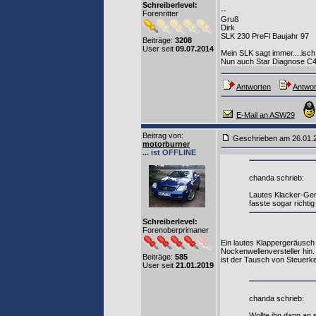
Schreiberlevel:
--
Forenritter
Gruß
Dirk
SLK 230 PreFl Baujahr 97
Beiträge:
3208
User seit
09.07.2014
Mein SLK sagt immer....isch
Nun auch Star Diagnose C
Antworten
Antwor
E-Mail an ASW29
Beitrag von
:
Geschrieben am 26.01
motorburner
... ist OFFLINE
chanda schrieb:
Lautes Klacker-Ger
fasste sogar richtig
Schreiberlevel:
Forenoberprimaner
Ein lautes Klappergeräusch
Nockenwellenversteller hin.
Beiträge:
585
ist der Tausch von Steuerk
User seit
21.01.2019
chanda schrieb:
Wollte ihn dann an