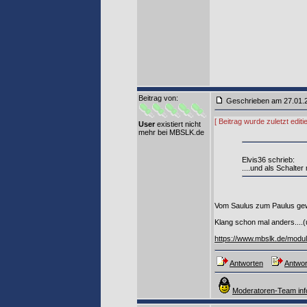
Beitrag von
:
Geschrieben am 27.01
[ Beitrag wurde zuletzt edi
User
existiert nicht
mehr bei MBSLK.de
Elvis36 schrieb:
....und als Schalter
Vom Saulus zum Paulus gew
Klang schon mal anders....
https://www.mbslk.de/modu
Antworten
Antwor
Moderatoren-Team inf