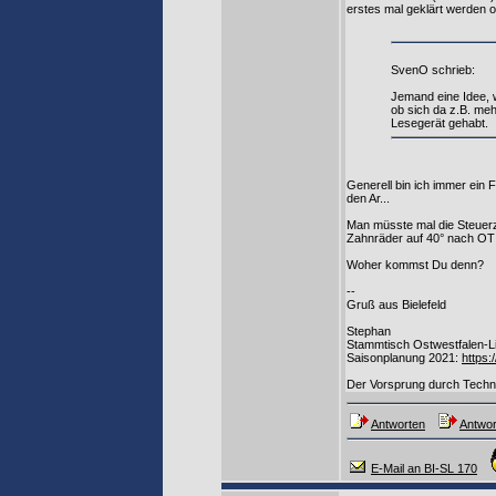
erstes mal geklärt werden o
SvenO schrieb:
Jemand eine Idee, 
ob sich da z.B. meh
Lesegerät gehabt.
Generell bin ich immer ein 
den Ar...
Man müsste mal die Steuerz
Zahnräder auf 40° nach OT 
Woher kommst Du denn?
--
Gruß aus Bielefeld
Stephan
Stammtisch Ostwestfalen-L
Saisonplanung 2021:
https:
Der Vorsprung durch Techni
Antworten
Antwor
E-Mail an BI-SL 170