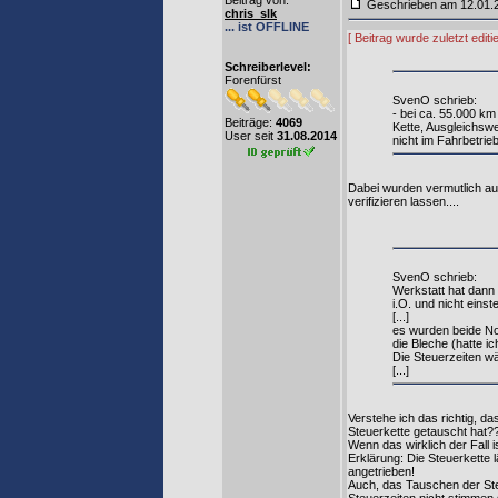
Beitrag von
:
Geschrieben am 12.01
chris_slk
... ist OFFLINE
[ Beitrag wurde zuletzt edit
Schreiberlevel:
Forenfürst
SvenO schrieb:
- bei ca. 55.000 k
Beiträge:
4069
Kette, Ausgleichsw
User seit
31.08.2014
nicht im Fahrbetrie
Dabei wurden vermutlich au
verifizieren lassen....
SvenO schrieb:
Werkstatt hat dann 
i.O. und nicht eins
[...]
es wurden beide Noc
die Bleche (hatte i
Die Steuerzeiten wä
[...]
Verstehe ich das richtig, d
Steuerkette getauscht hat?
Wenn das wirklich der Fall i
Erklärung: Die Steuerkette
angetrieben!
Auch, das Tauschen der Steu