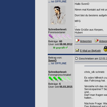
... ist OFFLINE
Hallo SvenO
Nimm mal Kontakt auf mit 
Dort bist du bestens aufge
MFG
--
Schreiberlevel:
Viele Grüße aus Kerpen,
Forensextaner
Hubert
Antworten
Antwor
Beiträge:
60
User seit
08.08.2012
E-Mail an BigKeith
Beitrag von
:
Geschrieben am 12.01
SvenO
... ist OFFLINE
Schreiberlevel:
chris_slk schrieb:
Forengrünschnabel
Es wäre hilfreich z
das Fahrzeug hat.
Beiträge:
6
Verstehe ich das r
User seit
05.03.2015
Servicepartner? Si
und...
Darf man fragen wa
halten...
Nächste Frage: Was
Das Kettenrad auf d