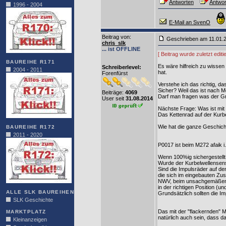
Antworten
Antwor
1996 - 2004
E-Mail an SvenO
Beitrag von
:
Geschrieben am 11.01.
chris_slk
... ist OFFLINE
[ Beitrag wurde zuletzt edit
BAUREIHE R171
Es wäre hilfreich zu wissen
Schreiberlevel:
2004 - 2011
hat.
Forenfürst
Verstehe ich das richtig, 
Sicher? Weil das ist nach M
Beiträge:
4069
Darf man fragen was der Gr
User seit
31.08.2014
Nächste Frage: Was ist mit
Das Kettenrad auf der Kurb
Wie hat die ganze Geschich
BAUREIHE R172
2011 - 2020
P0017 ist beim M272 afaik 
Wenn 100%ig sichergestellt i
Wurde der Kurbelwellensen
Sind die Impulsräder auf 
die sich im eingebauten Zus
NWV, beim unsachgemäßen Ei
in der richtigen Position 
ALLE SLK BAUREIHEN
Grundsätzlich sollten die 
SLK Geschichte
Das mit der "flackernden" 
MARKTPLATZ
natürlich auch sein, dass d
Kleinanzeigen