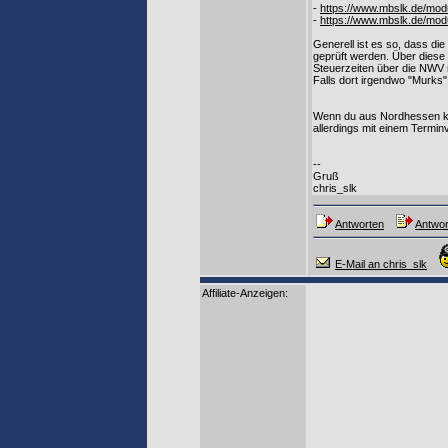
-
https://www.mbslk.de/mo
-
https://www.mbslk.de/mo
Generell ist es so, dass d
geprüft werden. Über diese 
Steuerzeiten über die NWV r
Falls dort irgendwo "Murk
Wenn du aus Nordhessen ko
allerdings mit einem Termi
--
Gruß
chris_slk
Antworten
Antwor
E-Mail an chris_slk
Affiliate-Anzeigen: