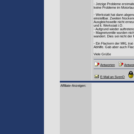
- Jetzige Probleme erstmal
keine Probleme im Motorlau
- Werkstatt hat dann abgenu
einstellbar. Zweiten Nocken
Ausgleichswelle nicht erne
und lt. Werkstatt i.O.
- Aufgrund wieder auftreten
- Magnetventile wurden nich
wandert. Dies sei nicht der
- Ein Flackern der MKL trat
Abhilfe. Gab aber auch Fla
Viele Grüße
Antworten
Antwor
E-Mail an SvenO
Affiliate-Anzeigen: