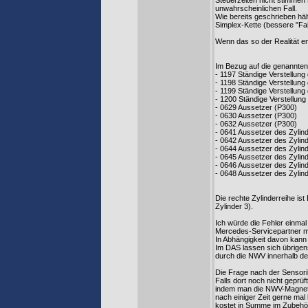
Steuerzeiten nicht stimmen s
unwahrscheinlichen Fall.
Wie bereits geschrieben häl
Simplex-Kette (bessere "Fah
Wenn das so der Realität e
Im Bezug auf die genannten
- 1197 Ständige Verstellung
- 1198 Ständige Verstellung
- 1199 Ständige Verstellung
- 1200 Ständige Verstellung
- 0629 Aussetzer (P300)
- 0630 Aussetzer (P300)
- 0632 Aussetzer (P300)
- 0641 Aussetzer des Zylin
- 0642 Aussetzer des Zylin
- 0644 Aussetzer des Zylin
- 0645 Aussetzer des Zylin
- 0646 Aussetzer des Zylin
- 0648 Aussetzer des Zylin
Die rechte Zylinderreihe ist
Zylinder 3).
Ich würde die Fehler einmal
Mercedes-Servicepartner ma
In Abhängigkeit davon kann
Im DAS lassen sich übrigens
durch die NWV innerhalb des
Die Frage nach der Sensorik 
Falls dort noch nicht geprü
indem man die NWV-Magnete
nach einiger Zeit gerne ma
kostet in Summe im Zubehör