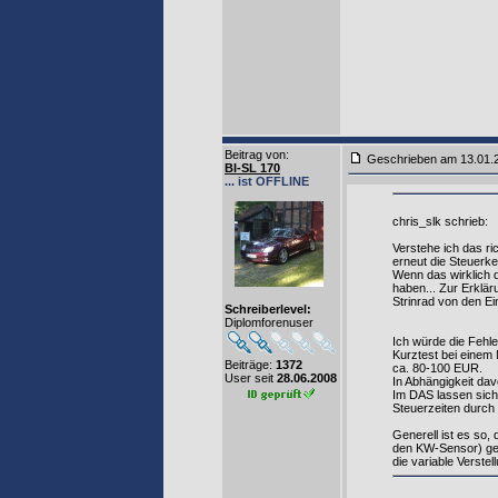
Beitrag von
:
Geschrieben am 13.01
BI-SL 170
... ist OFFLINE
chris_slk schrieb:
Verstehe ich das ri
erneut die Steuerke
Wenn das wirklich d
haben... Zur Erklä
Strinrad von den E
Schreiberlevel:
Diplomforenuser
Ich würde die Fehle
Kurztest bei einem
Beiträge:
1372
ca. 80-100 EUR.
User seit
28.06.2008
In Abhängigkeit da
Im DAS lassen sich 
Steuerzeiten durch 
Generell ist es so,
den KW-Sensor) gep
die variable Verste