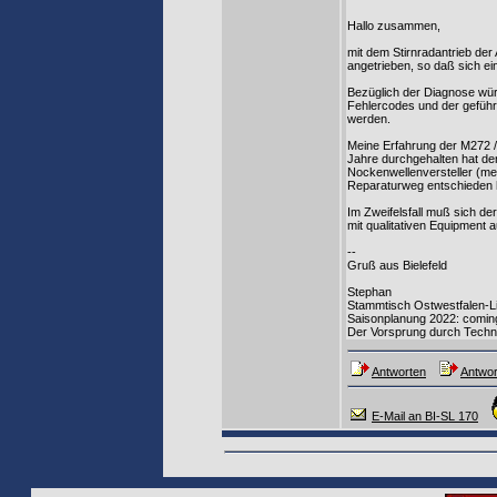
Hallo zusammen,
mit dem Stirnradantrieb der
angetrieben, so daß sich ein
Bezüglich der Diagnose wür
Fehlercodes und der geführ
werden.
Meine Erfahrung der M272 / 
Jahre durchgehalten hat denn
Nockenwellenversteller (mei
Reparaturweg entschieden 
Im Zweifelsfall muß sich de
mit qualitativen Equipment
--
Gruß aus Bielefeld
Stephan
Stammtisch Ostwestfalen-L
Saisonplanung 2022: comin
Der Vorsprung durch Techni
Antworten
Antwor
E-Mail an BI-SL 170