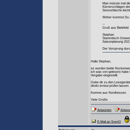
Man müsste mal die
Körnerschlägen der
Sensorbleche leich
Woher kommst Du 
--
Gruß aus Bielefeld
Stephan
Stammtisch Ostwes
Saisonplanung 202
Der Vorsprung durc
Hallo Stephan,
es wurden beide Nockenwelle
ich was von gelesen) habe 
Vorgabe eingestellt.
Gebe dir zu den Lesegeräten
direkt erneut prüfen lassen.
Komme aus Nordhessen.
Viele Grüße
Antworten
Antwor
E-Mail an SvenO