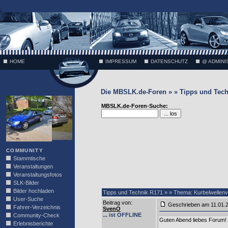
;
HOME
IMPRESSUM
DATENSCHUTZ
@ ADMINI
Die MBSLK.de-Foren » » Tipps und Tech
VÄTH
MBSLK.de-Foren-Suche:
COMMUNITY
Stammtische
Veranstaltungen
Veranstaltungsfotos
SLK-Bilder
Bilder hochladen
Tipps und Technik R171 » » Thema: Kurbelwellenve
User-Suche
Beitrag von
:
Geschrieben am 11.01.
Fahrer-Verzeichnis
SvenO
... ist OFFLINE
Community-Check
Guten Abend liebes Forum!
Erlebnisberichte