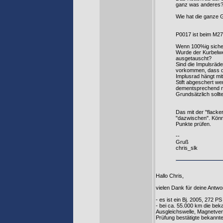
ganz was anderes
Wie hat die ganze 
P0017 ist beim M27
Wenn 100%ig sicherge
Wurde der Kurbelwe
ausgetauscht?
Sind die Impulsräd
vorkommen, dass di
Implusrad hängt mi
Stift abgeschert we
dementsprechend n
Grundsätzlich soll
Das mit der "flacke
"dazwischen". Könnt
Punkte prüfen.
--
Gruß
chris_slk
Hallo Chris,
vielen Dank für deine Antwo
- es ist ein Bj. 2005, 272 P
- bei ca. 55.000 km die be
Ausgleichswelle, Magnetven
Prüfung bestätigte bekannt