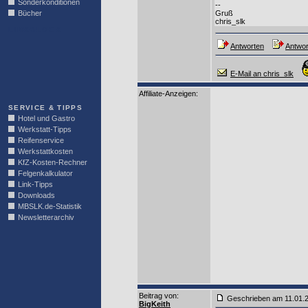
Sonderkonditionen
--
Bücher
Gruß
chris_slk
LINKBLOCK
Antworten
Antwor
E-Mail an chris_slk
Affiliate-Anzeigen:
SERVICE & TIPPS
Hotel und Gastro
Werkstatt-Tipps
Reifenservice
Werkstattkosten
KfZ-Kosten-Rechner
Felgenkalkulator
Link-Tipps
Downloads
MBSLK.de-Statistik
Newsletterarchiv
Beitrag von
:
Geschrieben am 11.01.
BigKeith