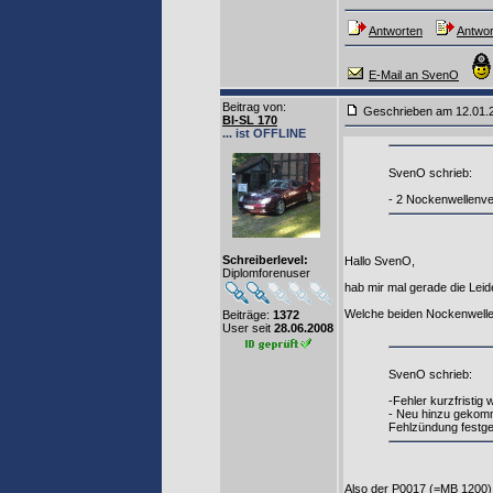
Antworten
Antwor
E-Mail an SvenO
Beitrag von
:
Geschrieben am 12.01
BI-SL 170
... ist OFFLINE
SvenO schrieb:
- 2 Nockenwellenver
Schreiberlevel:
Hallo SvenO,
Diplomforenuser
hab mir mal gerade die Leid
Welche beiden Nockenwellen
Beiträge:
1372
User seit
28.06.2008
SvenO schrieb:
-Fehler kurzfristig
- Neu hinzu gekomm
Fehlzündung festge
Also der P0017 (=MB 1200