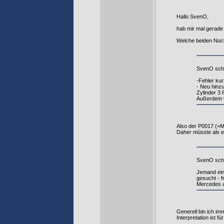
Hallo SvenO,
hab mir mal gerade 
Welche beiden Nock
SvenO schr
-Fehler kur
- Neu hinz
Zylinder 3 
Außerdem 
Also der P0017 (=
Daher müsste als er
SvenO schr
Jemand ein
gesucht - f
Mercedes a
Generell bin ich i
Interpretation ist für